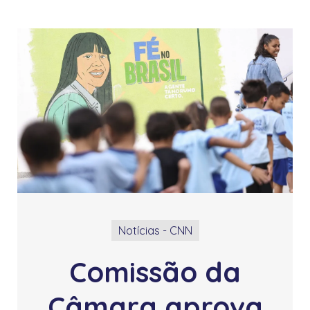
 l
ll
Notícias - CNN
Comissão da
Câmara aprova