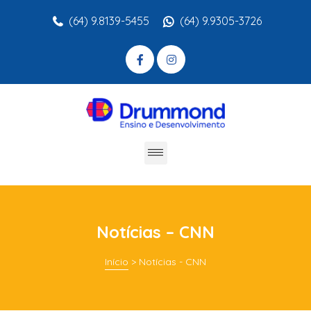
(64) 9.8139-5455
(64) 9.9305-3726
Notícias – CNN
Início
>
Notícias - CNN