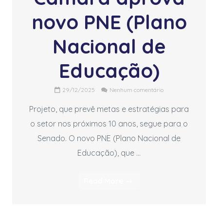
novo PNE (Plano
Nacional de
idas
Educação)
29/12/2025
Nenhum comentário
Projeto, que prevê metas e estratégias para
o setor nos próximos 10 anos, segue para o
Senado. O novo PNE (Plano Nacional de
Educação), que …
Read More →