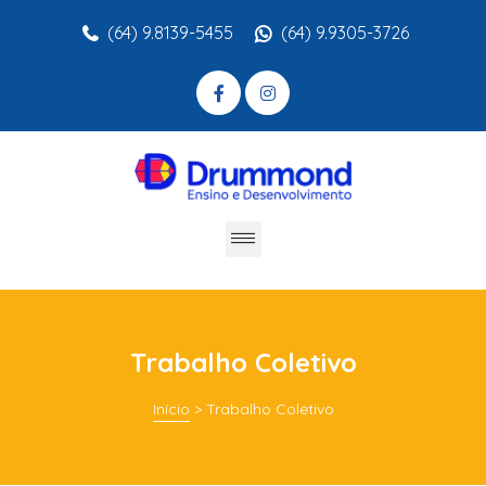
(64) 9.8139-5455
(64) 9.9305-3726
Trabalho Coletivo
Início
>
Trabalho Coletivo