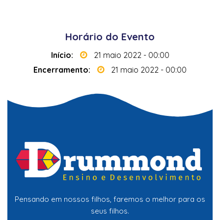
 l
ll
Horário do Evento
Início:
21 maio 2022 - 00:00
Encerramento:
21 maio 2022 - 00:00
Pensando em nossos filhos, faremos o melhor para os
seus filhos.