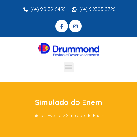
(64) 9.8139-5455
(64) 9.9305-3726
Simulado do Enem
Início
>
Evento
>
Simulado do Enem