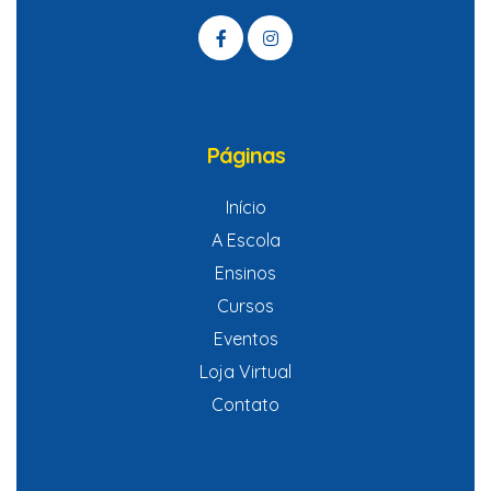
idas
Páginas
Início
A Escola
Ensinos
Cursos
Eventos
Loja Virtual
Contato