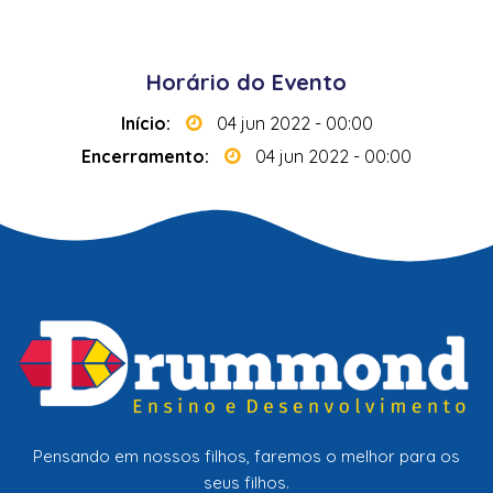
 l
ll
Horário do Evento
Início:
04 jun 2022 - 00:00
Encerramento:
04 jun 2022 - 00:00
Pensando em nossos filhos, faremos o melhor para os
seus filhos.