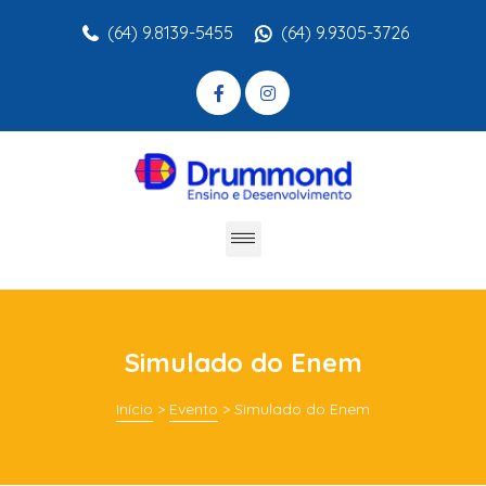
(64) 9.8139-5455
(64) 9.9305-3726
Simulado do Enem
Início
>
Evento
>
Simulado do Enem