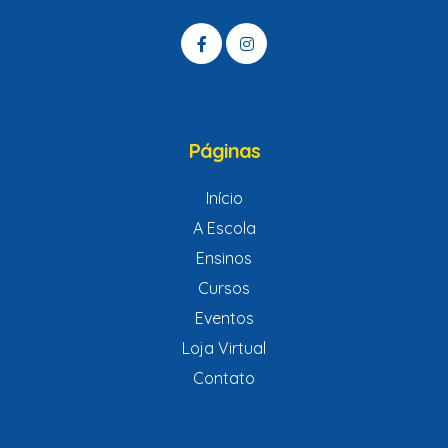
idas
Páginas
Início
A Escola
Ensinos
Cursos
Eventos
Loja Virtual
Contato